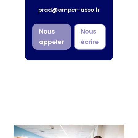
prad@amper-asso.fr
Nous
Nous
appeler
écrire