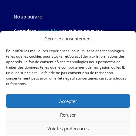
Nous suivre
Consultez
notre blog
ou suivez nous sur :
Gérer le consentement
Pour offrir les meilleures expériences, nous utilisons des technologies
telles que les cookies pour stocker et/ou accéder aux informations des
appareils. Le fait de consentir à ces technologies nous permettra de
Nous contacter
traiter des données telles que le comportement de navigation ou les ID
uniques sur ce site. Le fait de ne pas consentir ou de retirer son
02 97 46 51 97
consentement peut avoir un effet négatif sur certaines caractéristiques
et fonctions.
Nous écrire
Accepter
Nos agences
Refuser
AMPER – 6 avenue du Général Borgnis-Desbordes – VANNES
Voir les préférences
|
Mentions légales
|
Politique de protection des données
|