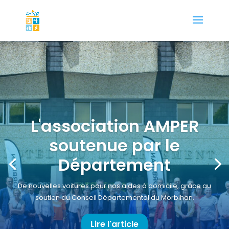
L'association AMPER
soutenue par le
Département
De nouvelles voitures pour nos aides à domicile, grâce au
soutien du Conseil Départemental du Morbihan.
Lire l'article