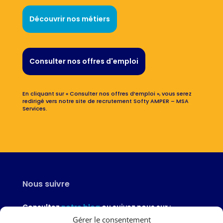
Découvrir nos métiers
Consulter nos offres d'emploi
En cliquant sur « Consulter nos offres d’emploi », vous serez
redirigé vers notre site de recrutement Softy AMPER – MSA
Services.
Nous suivre
Consultez
notre blog
ou suivez nous sur :
Gérer le consentement