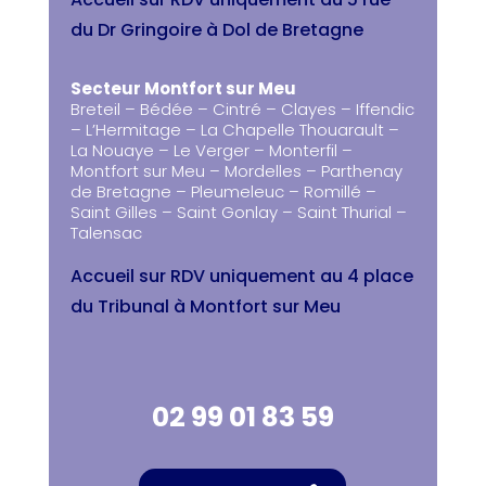
du Dr Gringoire à Dol de Bretagne
Secteur Montfort sur Meu
Breteil – Bédée – Cintré – Clayes – Iffendic
– L’Hermitage – La Chapelle Thouarault –
La Nouaye – Le Verger – Monterfil –
Montfort sur Meu – Mordelles – Parthenay
de Bretagne – Pleumeleuc – Romillé –
Saint Gilles – Saint Gonlay – Saint Thurial –
Talensac
Accueil sur RDV uniquement au 4 place
du Tribunal à Montfort sur Meu
02 99 01 83 59