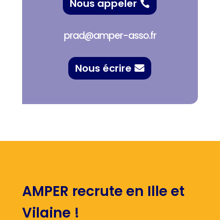
Nous appeler
prad@amper-asso.fr
Nous écrire
AMPER recrute en Ille et
Vilaine !