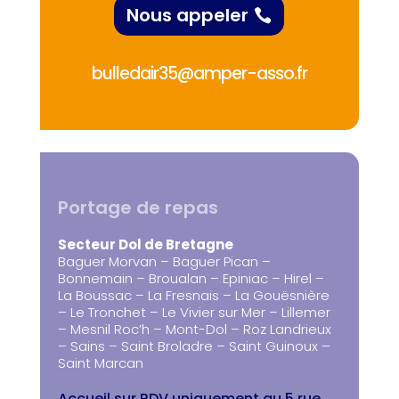
Nous appeler
bulledair35@amper-asso.fr
Portage de repas
Secteur Dol de Bretagne
Baguer Morvan – Baguer Pican –
Bonnemain – Broualan – Epiniac – Hirel –
La Boussac – La Fresnais – La Gouësnière
– Le Tronchet – Le Vivier sur Mer – Lillemer
– Mesnil Roc’h – Mont-Dol – Roz Landrieux
– Sains – Saint Broladre – Saint Guinoux –
Saint Marcan
Accueil sur RDV uniquement au 5 rue