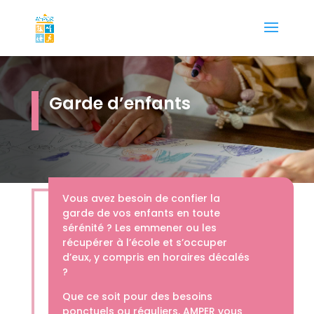
Garde d’enfants
Vous avez besoin de confier la
garde de vos enfants en toute
sérénité ? Les emmener ou les
récupérer à l’école et s’occuper
d’eux, y compris en horaires décalés
?
Que ce soit pour des besoins
ponctuels ou réguliers, AMPER vous