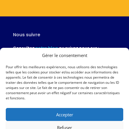
Nous suivre
Consultez
notre blog
ou suivez nous sur :
Gérer le consentement
Pour offrir les meilleures expériences, nous utilisons des technologies
telles que les cookies pour stocker et/ou accéder aux informations des
appareils. Le fait de consentir à ces technologies nous permettra de
Nous contacter
traiter des données telles que le comportement de navigation ou les ID
uniques sur ce site. Le fait de ne pas consentir ou de retirer son
02 97 46 51 97
consentement peut avoir un effet négatif sur certaines caractéristiques
et fonctions.
Nous écrire
Accepter
Nos agences
Refuser