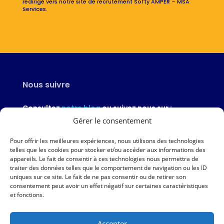
redirigé vers notre site de recrutement Softy AMPER – MSA
Services.
Nous suivre
Consultez
notre blog
ou suivez nous sur :
Gérer le consentement
Pour offrir les meilleures expériences, nous utilisons des technologies
telles que les cookies pour stocker et/ou accéder aux informations des
appareils. Le fait de consentir à ces technologies nous permettra de
Nous contacter
traiter des données telles que le comportement de navigation ou les ID
uniques sur ce site. Le fait de ne pas consentir ou de retirer son
02 97 46 51 97
consentement peut avoir un effet négatif sur certaines caractéristiques
et fonctions.
Nous écrire
Accepter