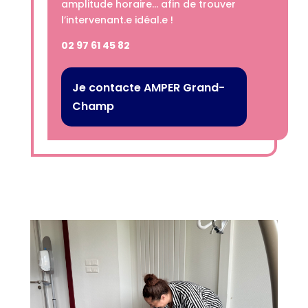
amplitude horaire… afin de trouver
l’intervenant.e idéal.e !
02 97 61 45 82
Je contacte AMPER Grand-
Champ