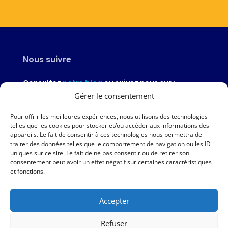
Nous suivre
Consultez
notre blog
ou suivez nous sur :
Gérer le consentement
Pour offrir les meilleures expériences, nous utilisons des technologies
telles que les cookies pour stocker et/ou accéder aux informations des
appareils. Le fait de consentir à ces technologies nous permettra de
Nous contacter
traiter des données telles que le comportement de navigation ou les ID
uniques sur ce site. Le fait de ne pas consentir ou de retirer son
02 97 46 51 97
consentement peut avoir un effet négatif sur certaines caractéristiques
et fonctions.
Nous écrire
Accepter
Nos agences
Refuser