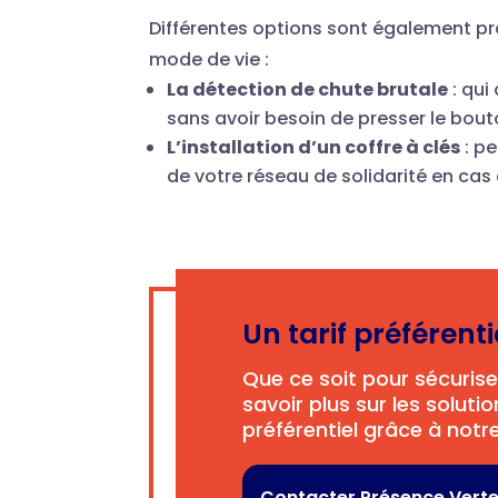
Différentes options sont également pr
mode de vie :
La détection de chute brutale
: qui
sans avoir besoin de presser le bou
L’installation d’un coffre à clés
: p
de votre réseau de solidarité en cas
Un tarif préférent
Que ce soit pour sécuris
savoir plus sur les soluti
préférentiel grâce à notr
Contacter Présence Vert