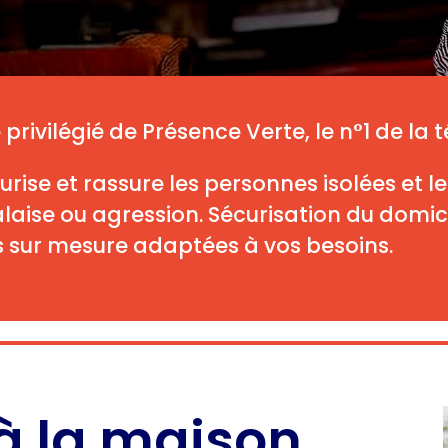
privilégié de Présence Verte, le n°1 de la 
urise et rassure les personnes isolées et 
laise ou agression. Sécurisation du domici
s sur mesure adaptées à vos besoins.
 à la maison