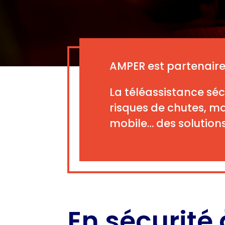
AMPER est partenaire 
La téléassistance séc
risques de chutes, ma
mobile… des solution
En sécurité