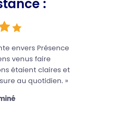
stance :
ante envers Présence
ens venus faire
ions étaient claires et
sure au quotidien. »
cminé