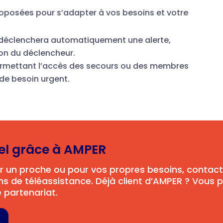
oposées pour s’adapter à vos besoins et votre
 déclenchera automatiquement une alerte,
ton du déclencheur.
ermettant l’accès des secours ou des membres
 de besoin urgent.
iel grâce à AMPER
er un proche ou pour vos propres besoins, contact
ons de téléassistance. Déjà client d’AMPER ? Vous p
e partenariat.
e