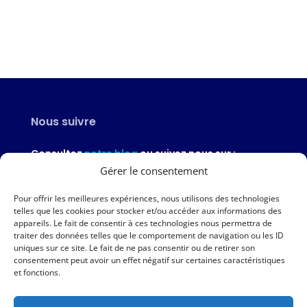
Nous suivre
Consultez
notre blog
ou suivez nous sur :
Gérer le consentement
Pour offrir les meilleures expériences, nous utilisons des technologies
telles que les cookies pour stocker et/ou accéder aux informations des
appareils. Le fait de consentir à ces technologies nous permettra de
Nous contacter
traiter des données telles que le comportement de navigation ou les ID
uniques sur ce site. Le fait de ne pas consentir ou de retirer son
02 97 46 51 97
consentement peut avoir un effet négatif sur certaines caractéristiques
et fonctions.
Nous écrire