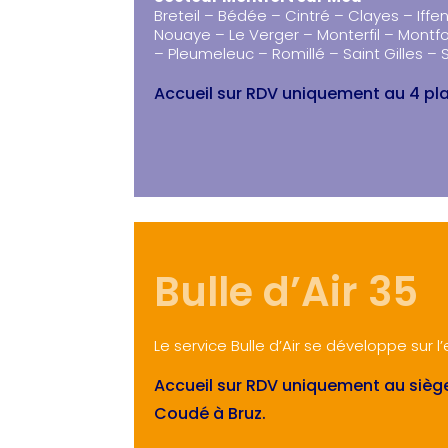
Breteil – Bédée – Cintré – Clayes – Iffe
Nouaye – Le Verger – Monterfil – Montf
– Pleumeleuc – Romillé – Saint Gilles – 
Accueil sur RDV uniquement au 4 pla
Bulle d’Air 35
Le service Bulle d’Air se développe sur 
Accueil sur RDV uniquement au siège
Coudé à Bruz.