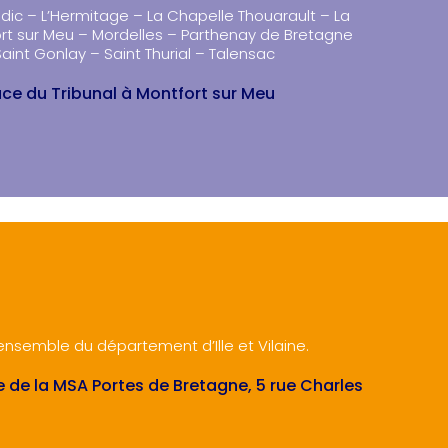
ndic – L’Hermitage – La Chapelle Thouarault – La
ort sur Meu – Mordelles – Parthenay de Bretagne
Saint Gonlay – Saint Thurial – Talensac
ce du Tribunal à Montfort sur Meu
l’ensemble du département d’Ille et Vilaine.
 de la MSA Portes de Bretagne, 5 rue Charles