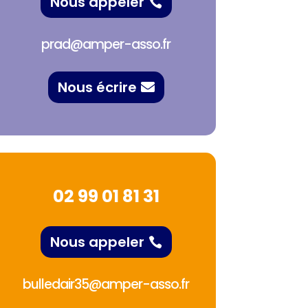
Nous appeler
prad@amper-asso.fr
Nous écrire
02 99 01 81 31
Nous appeler
bulledair35@amper-asso.fr