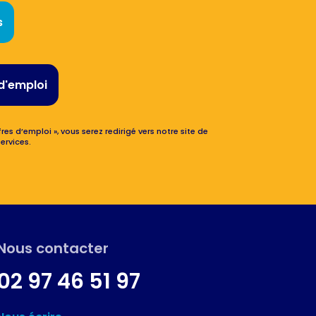
s
d'emploi
res d’emploi », vous serez redirigé vers notre site de
ervices.
Nous contacter
02 97 46 51 97