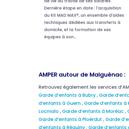
de vie au travail de ses salariés.
Dernière étape en date : l'acquisition
du Kit MAD MAX®, un ensemble d'aides
techniques dédiées aux transferts à
domicile, et la formation de ses
équipes à son...
AMPER autour de Malguénac :
Retrouvez également les services d’A
Garde d’enfants à Bubry
,
Garde d’enf
d’enfants à Guern
,
Garde d’enfants à 
Locmalo
,
Garde d’enfants à Moréac
,
Garde d’enfants à Ploërdut
,
Garde d’e
d’enfants à Réguiny
,
Garde d’enfants