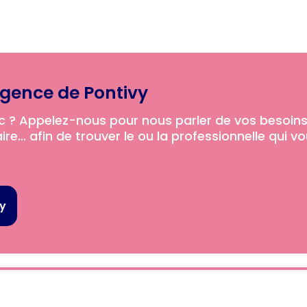
agence de Pontivy
 ? Appelez-nous­­ pour nous parler de vos besoins
re… afin de trouver le ou la professionnelle qui v
vy