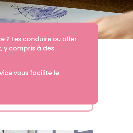
e ? Les conduire ou aller
x, y compris à des
ice vous facilite le