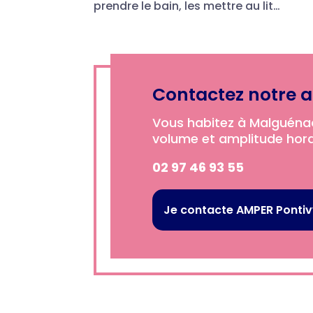
prendre le bain, les mettre au lit…
Contactez notre 
Vous habitez à Malguénac
volume et amplitude horai
02 97 46 93 55
Je contacte AMPER Ponti