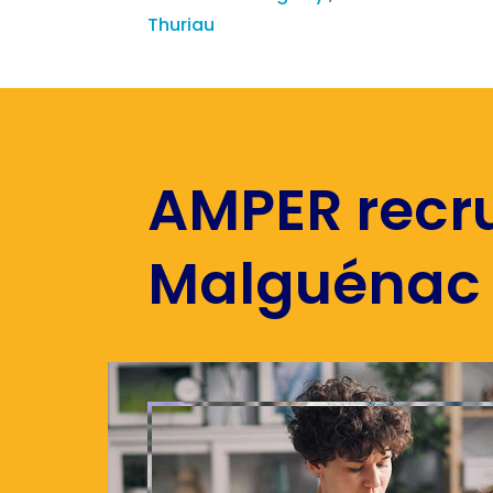
Thuriau
AMPER recru
Malguénac