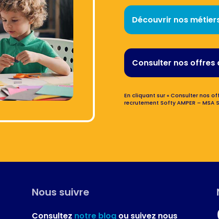
Découvrir nos métier
Consulter nos offres 
En cliquant sur « Consulter nos off
recrutement Softy AMPER – MSA S
Nous suivre
Consultez
notre blog
ou suivez nous