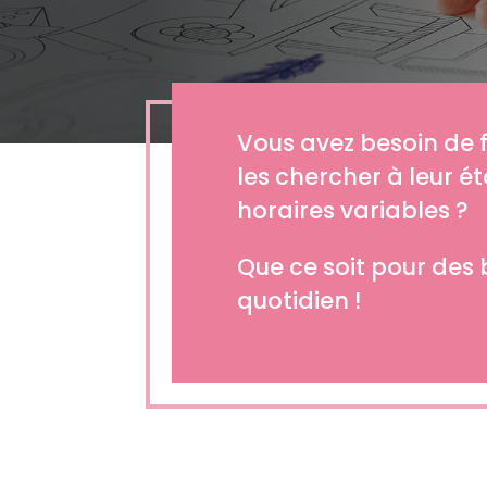
Vous avez besoin de f
les chercher à leur é
horaires variables ?
Que ce soit pour des 
quotidien !