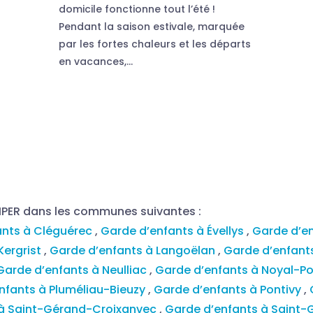
domicile fonctionne tout l’été !
Pendant la saison estivale, marquée
par les fortes chaleurs et les départs
en vacances,...
MPER dans les communes suivantes :
ants à Cléguérec
,
Garde d’enfants à Évellys
,
Garde d’e
Kergrist
,
Garde d’enfants à Langoëlan
,
Garde d’enfant
Garde d’enfants à Neulliac
,
Garde d’enfants à Noyal-P
nfants à Pluméliau-Bieuzy
,
Garde d’enfants à Pontivy
,
 à Saint-Gérand-Croixanvec
,
Garde d’enfants à Saint