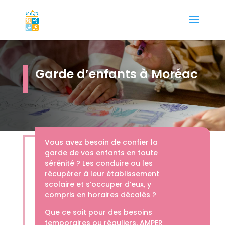
Garde d’enfants à Moréac
Vous avez besoin de confier la
garde de vos enfants en toute
sérénité ? Les conduire ou les
récupérer à leur établissement
scolaire et s’occuper d’eux, y
compris en horaires décalés ?
Que ce soit pour des besoins
temporaires ou réguliers, AMPER