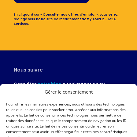
En cliquant sur « Consulter nos offres d’emploi », vous serez
redirigé vers notre site de recrutement Softy AMPER – MSA
Services.
Nous suivre
Consultez
notre blog
ou suivez nous sur :
Gérer le consentement
Pour offrir les meilleures expériences, nous utilisons des technologies
telles que les cookies pour stocker et/ou accéder aux informations des
appareils. Le fait de consentir à ces technologies nous permettra de
Nous contacter
traiter des données telles que le comportement de navigation ou les ID
uniques sur ce site. Le fait de ne pas consentir ou de retirer son
02 97 46 51 97
consentement peut avoir un effet négatif sur certaines caractéristiques