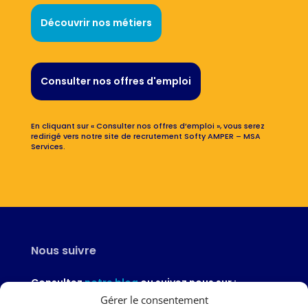
Découvrir nos métiers
Consulter nos offres d'emploi
En cliquant sur « Consulter nos offres d’emploi », vous serez
redirigé vers notre site de recrutement Softy AMPER – MSA
Services.
Nous suivre
Consultez
notre blog
ou suivez nous sur :
Gérer le consentement