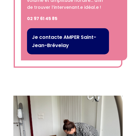
volume et amplitude horaire… afin
de trouver l’intervenant.e idéal.e !
02 97 61 45 85
Je contacte AMPER Saint-
Jean-Brévelay