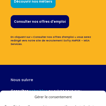
Découvrir nos métiers
Consulter nos offres d'emploi
En cliquant sur « Consulter nos offres d’emploi », vous serez
redirigé vers notre site de recrutement Softy AMPER – MSA
Services.
Nous suivre
Consultez
notre blog
ou suivez nous sur :
Gérer le consentement