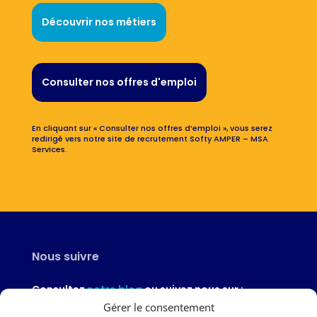
Découvrir nos métiers
Consulter nos offres d'emploi
En cliquant sur « Consulter nos offres d’emploi », vous serez
redirigé vers notre site de recrutement Softy AMPER – MSA
Services.
Nous suivre
Consultez
notre blog
ou suivez nous sur :
Gérer le consentement