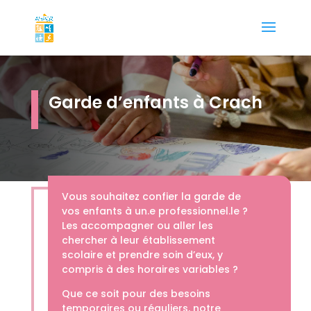
Garde d’enfants à Crach
Vous souhaitez confier la garde de
vos enfants à un.e professionnel.le ?
Les accompagner ou aller les
chercher à leur établissement
scolaire et prendre soin d’eux, y
compris à des horaires variables ?
Que ce soit pour des besoins
temporaires ou réguliers, notre