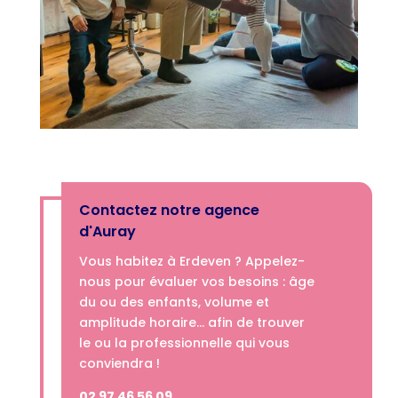
Contactez notre agence
d'Auray
Vous habitez à Erdeven ? Appelez-
nous­­ pour évaluer vos besoins : âge
du ou des enfants, volume et
amplitude horaire… afin de trouver
le ou la professionnelle qui vous
conviendra !
02 97 46 56 09