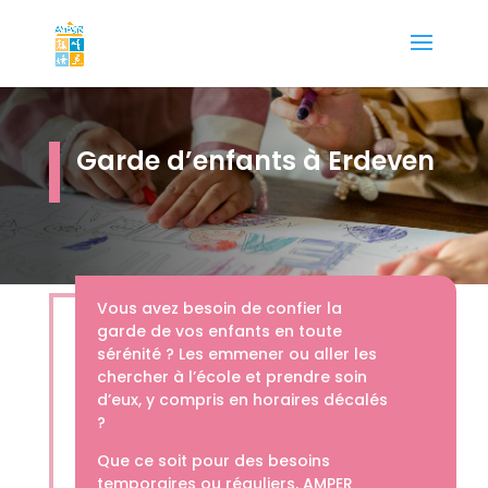
Garde d’enfants à Erdeven
Vous avez besoin de confier la
garde de vos enfants en toute
sérénité ? Les emmener ou aller les
chercher à l’école et prendre soin
d’eux, y compris en horaires décalés
?
Que ce soit pour des besoins
temporaires ou réguliers, AMPER