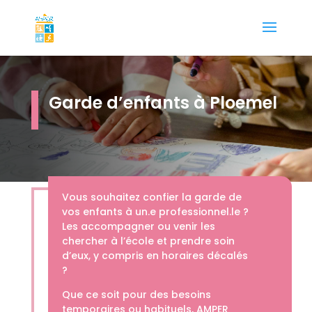
Garde d’enfants à Ploemel
Vous souhaitez confier la garde de
vos enfants à un.e professionnel.le ?
Les accompagner ou venir les
chercher à l’école et prendre soin
d’eux, y compris en horaires décalés
?
Que ce soit pour des besoins
temporaires ou habituels, AMPER