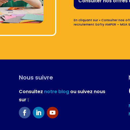
Consulter nos offres 
En cliquant sur « Consulter nos off
recrutement Softy AMPER – MSA S
Nous suivre
Consultez
notre blog
ou suivez nous
sur :