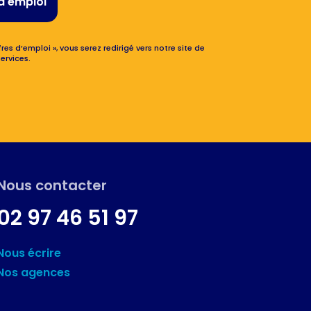
d'emploi
res d’emploi », vous serez redirigé vers notre site de
ervices.
Nous contacter
02 97 46 51 97
Nous écrire
Nos agences