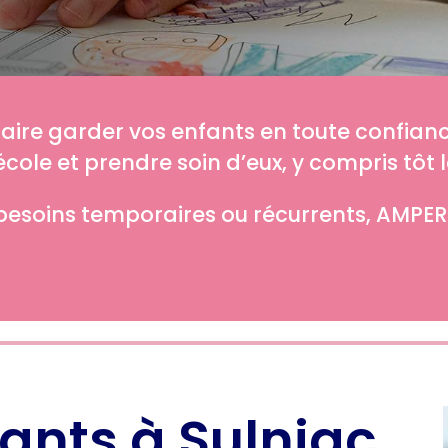
faire garder vos enfants en toute confia
’école et prendre soin d’eux, y compris tôt l
besoins temporaires ou récurrents, AMPER v
ants à Sulniac