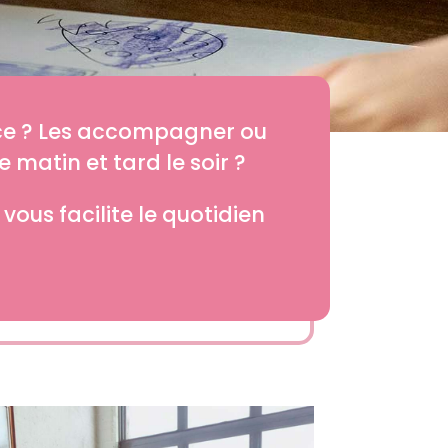
nce ? Les accompagner ou
e matin et tard le soir ?
ous facilite le quotidien