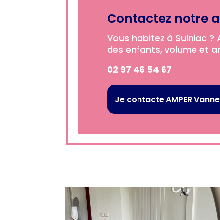
Contactez notre 
Vous habitez à Sulniac ? 
des enfants, volume et am
02 97 46 54 67
Je contacte AMPER Vann