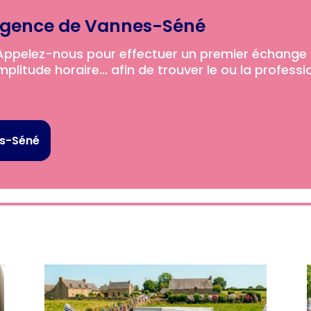
agence de Vannes-Séné
Appelez-nous­­ pour effectuer un premier échange 
plitude horaire… afin de trouver le ou la professi
es-Séné