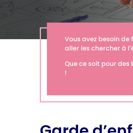
Vous avez besoin de 
aller les chercher à l
Que ce soit pour des 
!
Garde d’enf