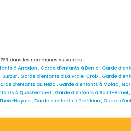
MPER dans les communes suivantes :
fants à Arradon
,
Garde d’enfants à Berric
,
Garde d’en
é-Surzur
,
Garde d’enfants à La Vraie-Croix
,
Garde d’enf
arde d’enfants au Hézo
,
Garde d’enfants à Molac
,
Gar
nfants à Questembert
,
Garde d’enfants à Saint-Armel
 Theix-Noyalo
,
Garde d’enfants à Treffléan
,
Garde d’en