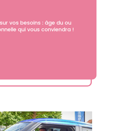
sur vos besoins : âge du ou
onnelle qui vous conviendra !