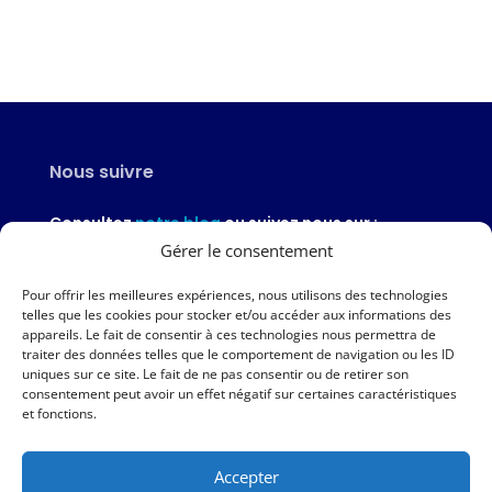
Nous suivre
Consultez
notre blog
ou suivez nous sur :
Gérer le consentement
Pour offrir les meilleures expériences, nous utilisons des technologies
telles que les cookies pour stocker et/ou accéder aux informations des
appareils. Le fait de consentir à ces technologies nous permettra de
Nous contacter
traiter des données telles que le comportement de navigation ou les ID
uniques sur ce site. Le fait de ne pas consentir ou de retirer son
02 97 46 51 97
consentement peut avoir un effet négatif sur certaines caractéristiques
et fonctions.
Nous écrire
Accepter
Nos agences