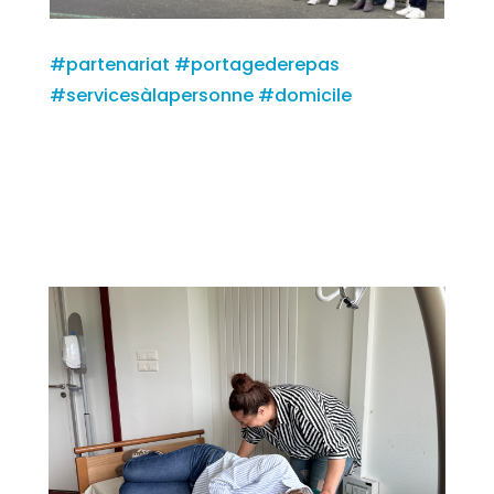
#partenariat
#portagederepas
#servicesàlapersonne
#domicile