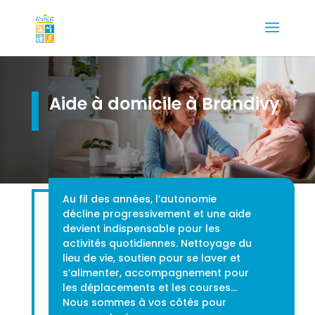
Aide à domicile à Brandivy
Au fil des années, l’autonomie
décline progressivement et une aide
devient indispensable pour les
activités quotidiennes. Nettoyage du
lieu de vie, soutien pour se laver et
s’alimenter, accompagnement pour
les déplacements et les courses…
Nous sommes à vos côtés pour