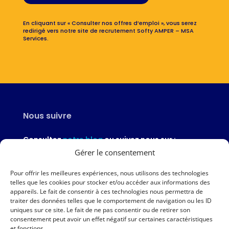
En cliquant sur « Consulter nos offres d’emploi », vous serez
redirigé vers notre site de recrutement Softy AMPER – MSA
Services.
Nous suivre
Consultez
notre blog
ou suivez nous sur :
Gérer le consentement
Pour offrir les meilleures expériences, nous utilisons des technologies
telles que les cookies pour stocker et/ou accéder aux informations des
appareils. Le fait de consentir à ces technologies nous permettra de
Nous contacter
traiter des données telles que le comportement de navigation ou les ID
uniques sur ce site. Le fait de ne pas consentir ou de retirer son
02 97 46 51 97
consentement peut avoir un effet négatif sur certaines caractéristiques
et fonctions.