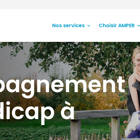
Nos services
Choisir AMPER
pagnement
icap à
n