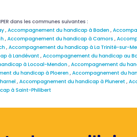
MPER dans les communes suivantes :
ay
,
Accompagnement du handicap à Baden
,
Accompa
ch
,
Accompagnement du handicap à Camors
,
Accomp
ach
,
Accompagnement du handicap à La Trinité-sur-M
ap à Landévant
,
Accompagnement du handicap au B
andicap à Locoal-Mendon
,
Accompagnement du han
nt du handicap à Ploeren
,
Accompagnement du han
harnel
,
Accompagnement du handicap à Pluneret
,
Ac
p à Saint-Philibert