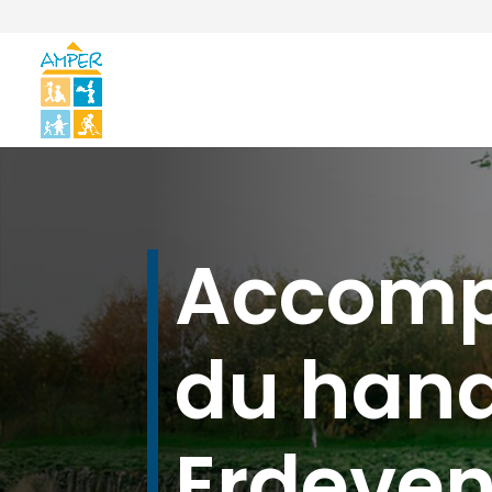
Accom
du hand
Erdeve