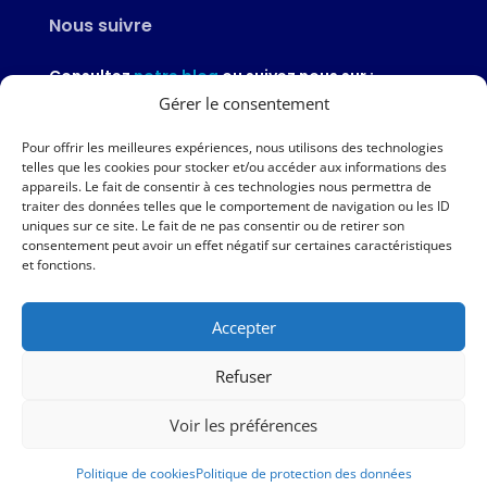
Nous suivre
Consultez
notre blog
ou suivez nous sur :
Gérer le consentement
Pour offrir les meilleures expériences, nous utilisons des technologies
telles que les cookies pour stocker et/ou accéder aux informations des
appareils. Le fait de consentir à ces technologies nous permettra de
Nous contacter
traiter des données telles que le comportement de navigation ou les ID
uniques sur ce site. Le fait de ne pas consentir ou de retirer son
02 97 46 51 97
consentement peut avoir un effet négatif sur certaines caractéristiques
et fonctions.
Nous écrire
Accepter
Nos agences
Refuser
AMPER – 6 avenue du Général Borgnis-Desbordes – VANNES
Voir les préférences
|
Mentions légales
|
Politique de protection des données
|
Politique de cookies
Politique de cookies
Politique de protection des données