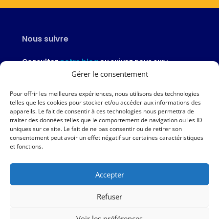
Nous suivre
Consultez
notre blog
ou suivez nous sur :
Gérer le consentement
Pour offrir les meilleures expériences, nous utilisons des technologies
telles que les cookies pour stocker et/ou accéder aux informations des
appareils. Le fait de consentir à ces technologies nous permettra de
Nous contacter
traiter des données telles que le comportement de navigation ou les ID
uniques sur ce site. Le fait de ne pas consentir ou de retirer son
02 97 46 51 97
consentement peut avoir un effet négatif sur certaines caractéristiques
et fonctions.
Nous écrire
Accepter
Nos agences
Refuser
AMPER – 6 avenue du Général Borgnis-Desbordes – VANNES
Voir les préférences