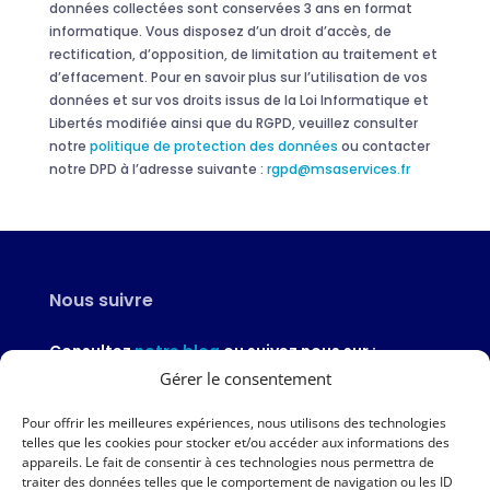
données collectées sont conservées 3 ans en format
informatique. Vous disposez d’un droit d’accès, de
rectification, d’opposition, de limitation au traitement et
d’effacement. Pour en savoir plus sur l’utilisation de vos
données et sur vos droits issus de la Loi Informatique et
Libertés modifiée ainsi que du RGPD, veuillez consulter
notre
politique de protection des données
ou contacter
notre DPD à l’adresse suivante :
rgpd@msaservices.fr
Nous suivre
Consultez
notre blog
ou suivez nous sur :
Gérer le consentement
Pour offrir les meilleures expériences, nous utilisons des technologies
telles que les cookies pour stocker et/ou accéder aux informations des
appareils. Le fait de consentir à ces technologies nous permettra de
Nous contacter
traiter des données telles que le comportement de navigation ou les ID