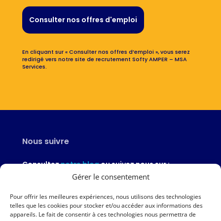
Consulter nos offres d'emploi
En cliquant sur « Consulter nos offres d’emploi », vous serez
redirigé vers notre site de recrutement Softy AMPER – MSA
Services.
Nous suivre
Consultez
notre blog
ou suivez nous sur :
Gérer le consentement
Pour offrir les meilleures expériences, nous utilisons des technologies
telles que les cookies pour stocker et/ou accéder aux informations des
appareils. Le fait de consentir à ces technologies nous permettra de
Nous contacter