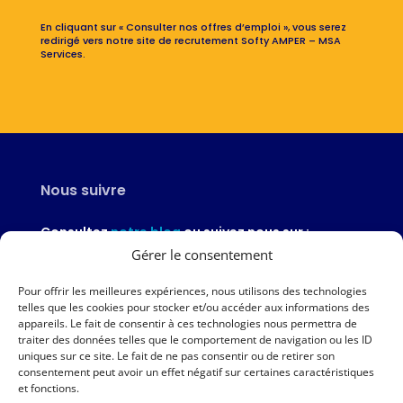
En cliquant sur « Consulter nos offres d’emploi », vous serez
redirigé vers notre site de recrutement Softy AMPER – MSA
Services.
Nous suivre
Consultez
notre blog
ou suivez nous sur :
Gérer le consentement
Pour offrir les meilleures expériences, nous utilisons des technologies
telles que les cookies pour stocker et/ou accéder aux informations des
appareils. Le fait de consentir à ces technologies nous permettra de
Nous contacter
traiter des données telles que le comportement de navigation ou les ID
uniques sur ce site. Le fait de ne pas consentir ou de retirer son
02 97 46 51 97
consentement peut avoir un effet négatif sur certaines caractéristiques
et fonctions.