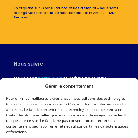
En cliquant sur « Consulter nos offres d’emploi », vous serez
redirigé vers notre site de recrutement Softy AMPER – MSA
Services.
Nous suivre
Consultez
notre blog
ou suivez nous sur :
Gérer le consentement
Pour offrir les meilleures expériences, nous utilisons des technologies
telles que les cookies pour stocker et/ou accéder aux informations des
appareils. Le fait de consentir à ces technologies nous permettra de
Nous contacter
traiter des données telles que le comportement de navigation ou les ID
uniques sur ce site. Le fait de ne pas consentir ou de retirer son
02 97 46 51 97
consentement peut avoir un effet négatif sur certaines caractéristiques
et fonctions.