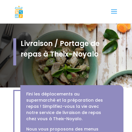
Livraison / Portage de
repas à Theix-Noyalo
Fini les déplacements au
supermarché et la préparation des
repas ! Simplifiez-vous la vie avec
notre service de livraison de repas
chez vous à Theix-Noyalo.
Nous vous proposons des menus