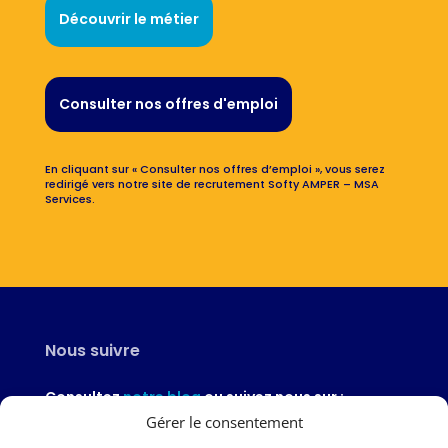
Découvrir le métier
Consulter nos offres d'emploi
En cliquant sur « Consulter nos offres d’emploi », vous serez
redirigé vers notre site de recrutement Softy AMPER – MSA
Services.
Nous suivre
Consultez
notre blog
ou suivez nous sur :
Gérer le consentement