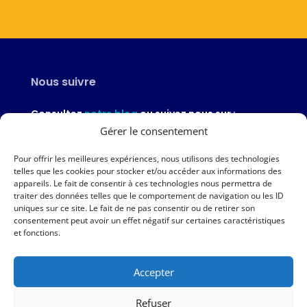
Nous suivre
Consultez
notre blog
ou suivez nous sur :
Gérer le consentement
Pour offrir les meilleures expériences, nous utilisons des technologies
telles que les cookies pour stocker et/ou accéder aux informations des
appareils. Le fait de consentir à ces technologies nous permettra de
Nous contacter
traiter des données telles que le comportement de navigation ou les ID
uniques sur ce site. Le fait de ne pas consentir ou de retirer son
02 97 46 51 97
consentement peut avoir un effet négatif sur certaines caractéristiques
et fonctions.
Nous écrire
Accepter
Nos agences
Refuser