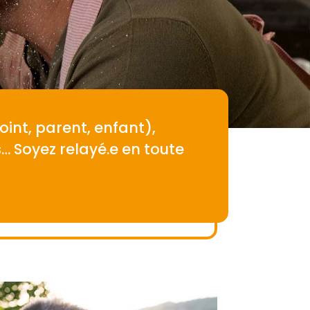
int, parent, enfant),
… Soyez relayé.e en toute