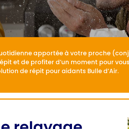
quotidienne apportée à votre proche (conjo
épit et de profiter d’un moment pour vous
lution de répit pour aidants Bulle d’Air.
 le relayage