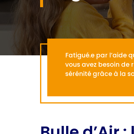
Fatigué.e par l’aide 
vous avez besoin de r
sérénité grâce à la so
Bulle d’Air :