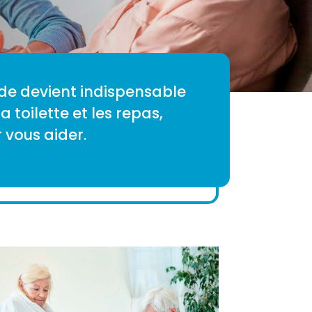
de devient indispensable
 toilette et les repas,
 vous aider.