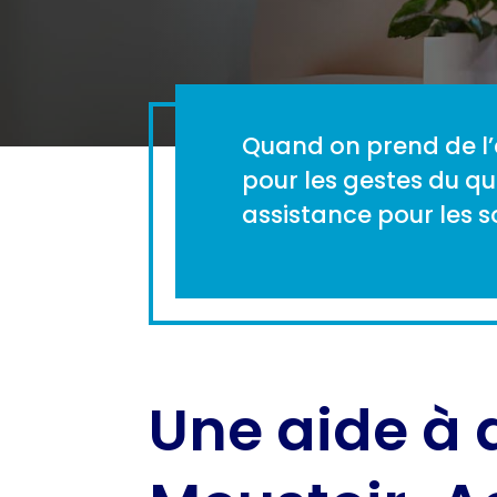
Quand on prend de l’
pour les gestes du quo
assistance pour les s
Une aide à 