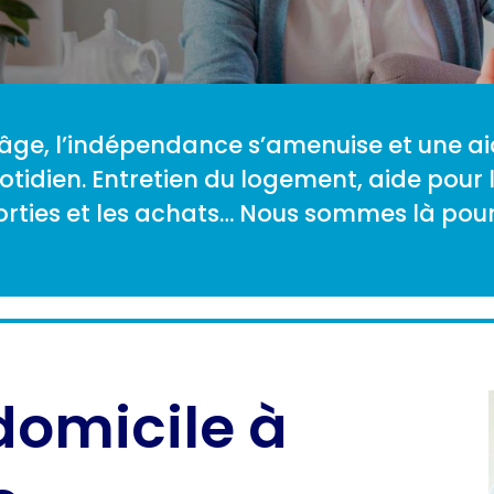
âge, l’indépendance s’amenuise et une ai
tidien. Entretien du logement, aide pour la
orties et les achats… Nous sommes là pour
domicile à