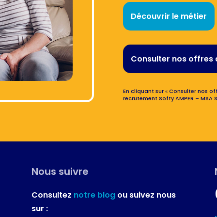
Découvrir le métier
Consulter nos offres 
En cliquant sur « Consulter nos off
recrutement Softy AMPER – MSA S
Nous suivre
Consultez
notre blog
ou suivez nous
sur :