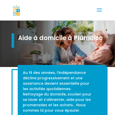
Aide à domicile à Plumelec
Au fil des années, l’indépendance
décline progressivement et une
assistance devient essentielle pour
les activités quotidiennes.
Nettoyage du domicile, soutien pour
se laver et s’alimenter, aide pour les
promenades et les achats… Nous
sommes là pour vous épauler.