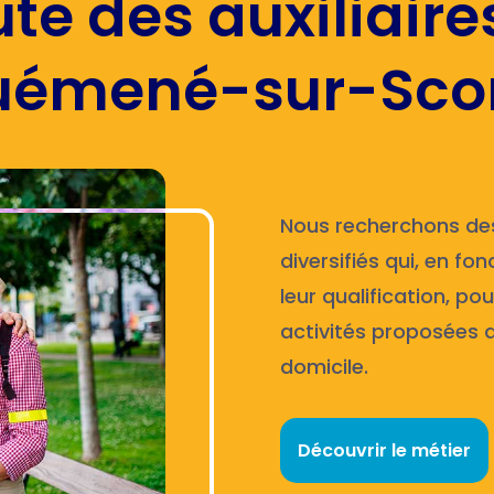
te des auxiliaire
Guémené-sur-Scor
Nous recherchons des
diversifiés qui, en f
leur qualification, pou
activités proposées d
domicile.
Découvrir le métier