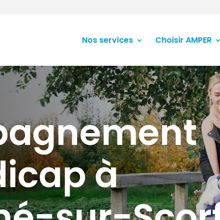
Nos services
Choisir AMPER
pagnement
icap à
é-sur-Scorf