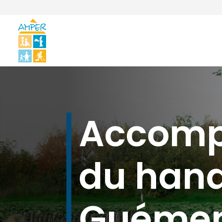
Accom
du hand
Guémen