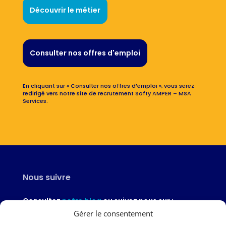
Découvrir le métier
Consulter nos offres d'emploi
En cliquant sur « Consulter nos offres d’emploi », vous serez
redirigé vers notre site de recrutement Softy AMPER – MSA
Services.
Nous suivre
Consultez
notre blog
ou suivez nous sur :
Gérer le consentement