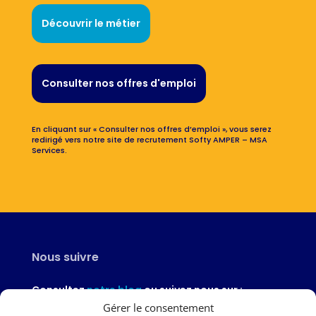
Découvrir le métier
Consulter nos offres d'emploi
En cliquant sur « Consulter nos offres d’emploi », vous serez
redirigé vers notre site de recrutement Softy AMPER – MSA
Services.
Nous suivre
Consultez
notre blog
ou suivez nous sur :
Gérer le consentement