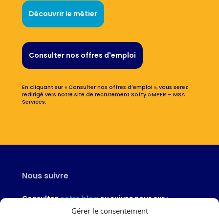
Découvrir le métier
Consulter nos offres d'emploi
En cliquant sur « Consulter nos offres d’emploi », vous serez
redirigé vers notre site de recrutement Softy AMPER – MSA
Services.
Nous suivre
Consultez
notre blog
ou suivez nous sur :
Gérer le consentement