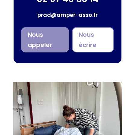
prad@amper-asso.fr
Nous
Nous
appeler
écrire