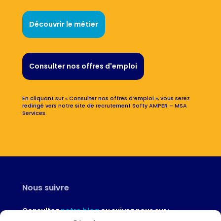
Découvrir le métier
Consulter nos offres d'emploi
En cliquant sur « Consulter nos offres d’emploi », vous serez
redirigé vers notre site de recrutement Softy AMPER – MSA
Services.
Nous suivre
Consultez
notre blog
ou suivez nous sur :