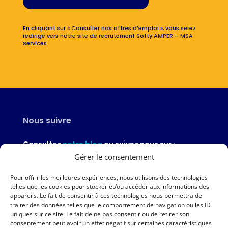
En cliquant sur « Consulter nos offres d’emploi », vous serez
redirigé vers notre site de recrutement Softy AMPER – MSA
Services.
Nous suivre
Consultez
notre blog
ou suivez nous sur :
Gérer le consentement
Pour offrir les meilleures expériences, nous utilisons des technologies
telles que les cookies pour stocker et/ou accéder aux informations des
appareils. Le fait de consentir à ces technologies nous permettra de
Nous contacter
traiter des données telles que le comportement de navigation ou les ID
uniques sur ce site. Le fait de ne pas consentir ou de retirer son
02 97 46 51 97
consentement peut avoir un effet négatif sur certaines caractéristiques