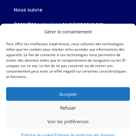
Nous suivre
Consultez
notre blog
ou suivez nous sur :
Gérer le consentement
Pour offrir les meilleures expériences, nous utilisons des technologies
telles que les cookies pour stocker et/ou accéder aux informations des
appareils. Le fait de consentir à ces technologies nous permettra de
Nous contacter
traiter des données telles que le comportement de navigation ou les ID
uniques sur ce site. Le fait de ne pas consentir ou de retirer son
02 97 46 51 97
consentement peut avoir un effet négatif sur certaines caractéristiques
et fonctions.
Nous écrire
Accepter
Nos agences
Refuser
AMPER – 6 avenue du Général Borgnis-Desbordes – VANNES
Voir les préférences
|
Mentions légales
|
Politique de protection des données
|
Politique de cookies
Politique de cookies
Politique de protection des données