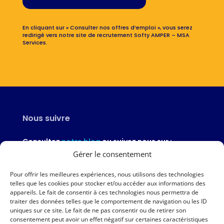
En cliquant sur « Consulter nos offres d’emploi », vous serez
redirigé vers notre site de recrutement Softy AMPER – MSA
Services.
Nous suivre
Consultez
notre blog
ou suivez nous sur :
Gérer le consentement
Pour offrir les meilleures expériences, nous utilisons des technologies
telles que les cookies pour stocker et/ou accéder aux informations des
appareils. Le fait de consentir à ces technologies nous permettra de
Nous contacter
traiter des données telles que le comportement de navigation ou les ID
uniques sur ce site. Le fait de ne pas consentir ou de retirer son
02 97 46 51 97
consentement peut avoir un effet négatif sur certaines caractéristiques