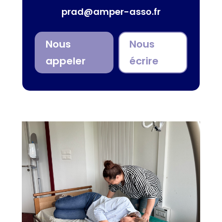
prad@amper-asso.fr
Nous
Nous
appeler
écrire