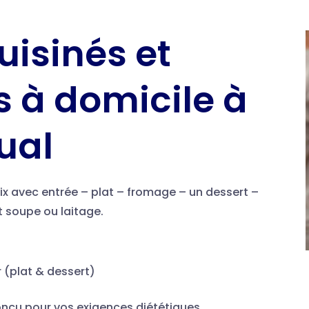
uisinés et
és à domicile à
ual
x avec entrée – plat – fromage – un dessert –
t soupe ou laitage.
r (plat & dessert)
conçu pour vos exigences diététiques