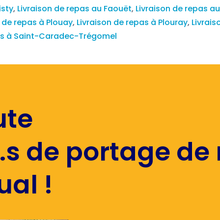
isty
,
Livraison de repas au Faouët
,
Livraison de repas au
n de repas à Plouay
,
Livraison de repas à Plouray
,
Livrais
pas à Saint-Caradec-Trégomel
ute
.s de portage de
al !