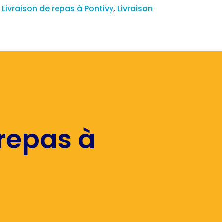
,
Livraison de repas à Pontivy
,
Livraison
 repas à