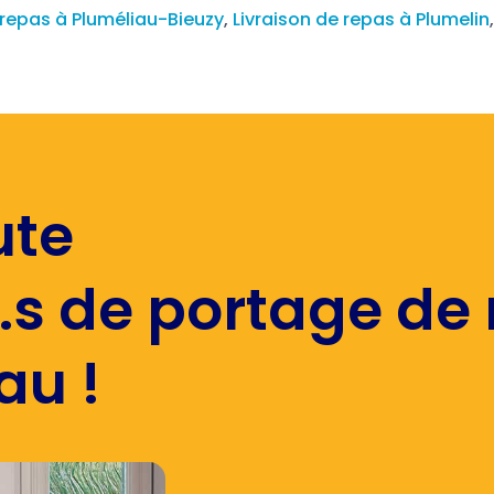
 repas à Pluméliau-Bieuzy
,
Livraison de repas à Plumelin
ute
.s de portage de
au !