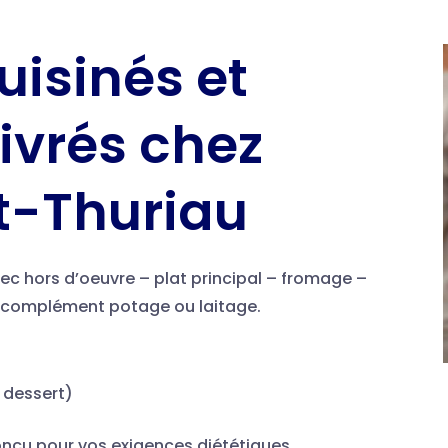
uisinés et
livrés chez
t-Thuriau
ec hors d’oeuvre – plat principal – fromage –
un complément potage ou laitage.
+ dessert)
conçu pour vos exigences diététiques