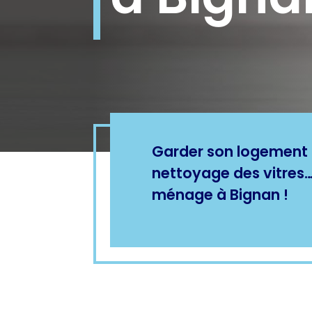
Garder son logement pr
nettoyage des vitres… 
ménage à Bignan !