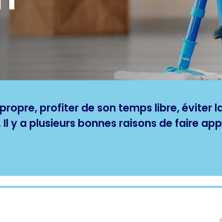
opre, profiter de son temps libre, éviter l
Il y a plusieurs bonnes raisons de faire app