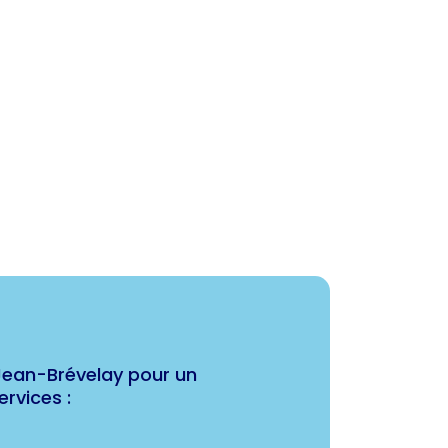
Jean-Brévelay pour un
rvices :