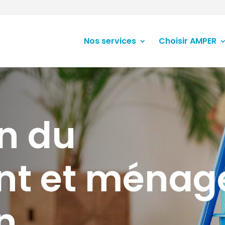
Nos services
Choisir AMPER
en du
nt et ménag
n