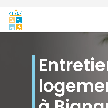
Entreti
logeme
à Bigna