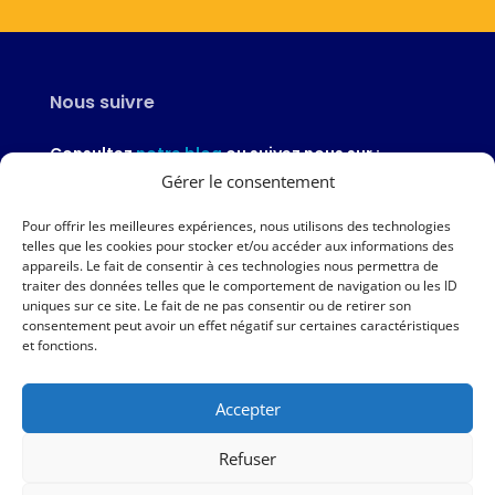
Nous suivre
Consultez
notre blog
ou suivez nous sur :
Gérer le consentement
Pour offrir les meilleures expériences, nous utilisons des technologies
telles que les cookies pour stocker et/ou accéder aux informations des
appareils. Le fait de consentir à ces technologies nous permettra de
Nous contacter
traiter des données telles que le comportement de navigation ou les ID
uniques sur ce site. Le fait de ne pas consentir ou de retirer son
02 97 46 51 97
consentement peut avoir un effet négatif sur certaines caractéristiques
et fonctions.
Nous écrire
Accepter
Nos agences
Refuser