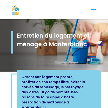
Entretien du logement et
ménage à Monterblanc
Garder son logement propre,
profiter de son temps libre, éviter la
corvée du repassage, le nettoyage
des vitres… Il y a de nombreuses
raisons de faire appel à notre
prestation de nettoyage à
Monterblanc !