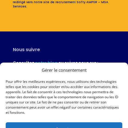
redirigé vers notre site de recrutement Softy AMPER – MSA
Services.
Nous suivre
Consultez
notre blog
ou suivez nous sur :
Gérer le consentement
Pour offrir les meilleures expériences, nous utilisons des technologies
telles que les cookies pour stocker et/ou accéder aux informations des
appareils. Le fait de consentir à ces technologies nous permettra de
Nous contacter
traiter des données telles que le comportement de navigation ou les ID
uniques sur ce site. Le fait de ne pas consentir ou de retirer son
02 97 46 51 97
consentement peut avoir un effet négatif sur certaines caractéristiques
et fonctions.
Nous écrire