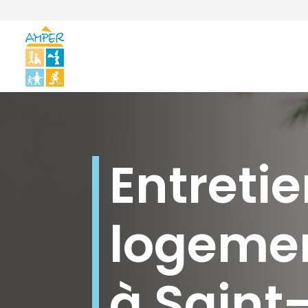
Entreti
logeme
à Saint-