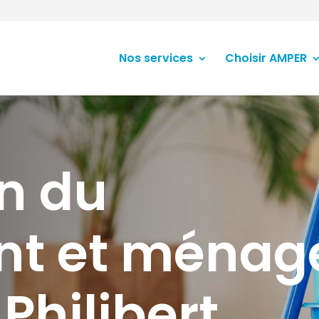
Nos services
Choisir AMPER
en du
nt et ménag
Philibert