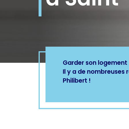
Garder son logement p
Il y a de nombreuses r
Philibert !