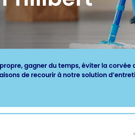
ropre, gagner du temps, éviter la corvée d
aisons de recourir à notre solution d’entre