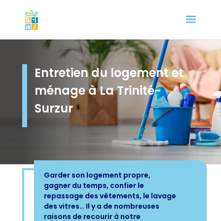
Entretien du logement et
ménage à La Trinité-
Surzur
Garder son logement propre,
gagner du temps, confier le
repassage des vêtements, le lavage
des vitres… Il y a de nombreuses
raisons de recourir à notre