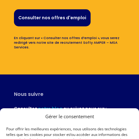
Consulter nos offres d'emploi
En cliquant sur « Consulter nos offres d’emploi », vous serez
redirigé vers notre site de recrutement Softy AMPER – MSA
Services.
Nous suivre
Consultez
notre blog
ou suivez nous sur :
Gérer le consentement
Pour offrir les meilleures expériences, nous utilisons des technologies
telles que les cookies pour stocker et/ou accéder aux informations des