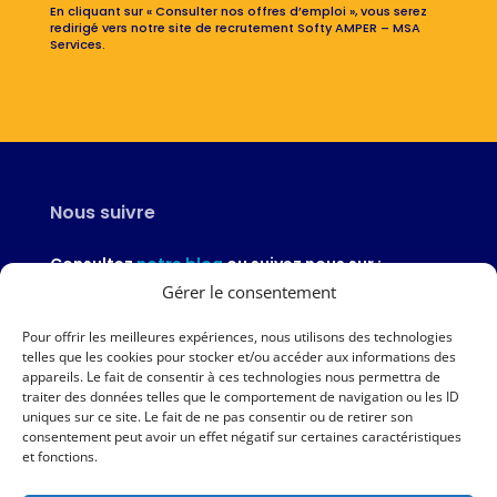
En cliquant sur « Consulter nos offres d’emploi », vous serez
redirigé vers notre site de recrutement Softy AMPER – MSA
Services.
Nous suivre
Consultez
notre blog
ou suivez nous sur :
Gérer le consentement
Pour offrir les meilleures expériences, nous utilisons des technologies
telles que les cookies pour stocker et/ou accéder aux informations des
appareils. Le fait de consentir à ces technologies nous permettra de
Nous contacter
traiter des données telles que le comportement de navigation ou les ID
uniques sur ce site. Le fait de ne pas consentir ou de retirer son
02 97 46 51 97
consentement peut avoir un effet négatif sur certaines caractéristiques
et fonctions.
Nous écrire